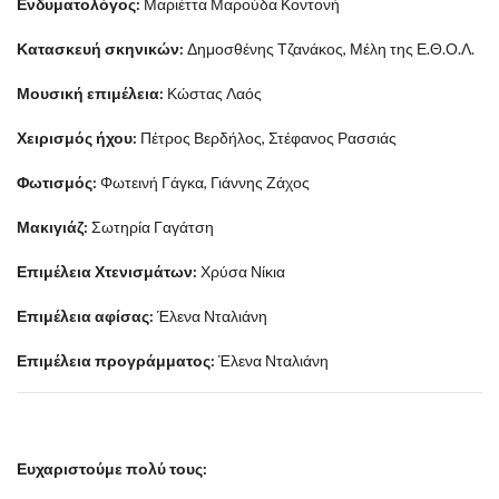
Ενδυματολόγος:
Μαριέττα Μαρούδα Κοντονή
Κατασκευή σκηνικών:
Δημοσθένης Τζανάκος, Μέλη της Ε.Θ.Ο.Λ.
Μουσική επιμέλεια:
Κώστας Λαός
Χειρισμός ήχου:
Πέτρος Βερδήλος, Στέφανος Ρασσιάς
Φωτισμός:
Φωτεινή Γάγκα, Γιάννης Ζάχος
Μακιγιάζ:
Σωτηρία Γαγάτση
Επιμέλεια Χτενισμάτων:
Χρύσα Νίκια
Επιμέλεια αφίσας:
Έλενα Νταλιάνη
Επιμέλεια προγράμματος:
Έλενα Νταλιάνη
Ευχαριστούμε πολύ τους: